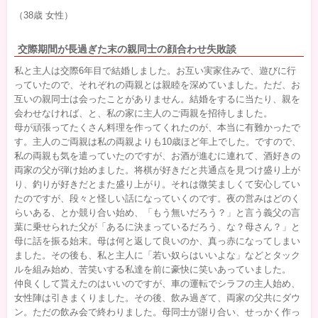
（38歳 女性）
交際期間が長過ぎた末の親同士の顔合わせ失敗談
私と主人は交際6年目で結婚しました。お互い実家住みで、遊びに行
っていたので、それぞれの両親とは親睦を深めていました。ただ、お
互いの親同士は会ったことがありません。結婚をするに当たり、親を
会わせなければ、と、私の家に主人のご両親を招待しました。
母が頑張ってたくさん料理を作ってくれたのが、本当に有難かったで
す。主人のご両親は私の両親よりも10歳ほど年上でした。ですので、
私の両親も気を遣っていたのですが、お酒が進むに連れて、酒好きの
両家の父が弾け始めました。将棋が好きだと共通点を見つけ盛り上が
り、釣りが好きだとまた盛り上がり。それは微笑ましくて安心してい
たのですが、段々と怪しい話になっていくのです。夜の営みはどのく
らいある、とか競り合い始め、「もう無いだろう？」と言う義父の言
葉に乗せられた父が「あるに決まっているだろう、な？母さん？」と
母に話を振る始末。母は何と返して良いのか、真っ赤になってしまい
ました。その後も、私と主人に「若い奴らはいいよな」などとタック
ルを組み始め、苦笑いする私達を前に豪快に笑いあっていました。
仲良くして貰えたのはいいのですが、車の運転でシラフの主人始め、
女性陣は引きまくりました。その後、飲み過ぎて、両家の父共にダウ
ン。ただの飲み会で終わりました。母同士が謝り合い、せっかく作っ