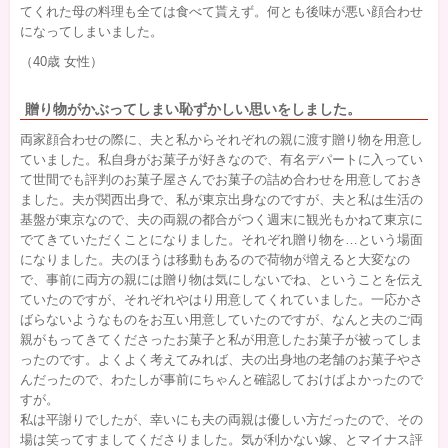
てくれた母の料理も全ては食べて貰えず。何とも後味が悪い顔合わせ
になってしまいました。
（40歳 女性）
贈り物がかぶってしまい恥ずかしい思いをしました。
両家顔合わせの際に、夫と私からそれぞれの親に渡す贈り物を用意し
ていました。私自身がお菓子が好きなので、有名デパートに入ってい
て世間でも評判のお菓子屋さんでお菓子の詰め合わせを用意しておき
ました。夫が関西出身で、私が東京出身なのですが、夫と私は生活の
基盤が東京なので、夫の両親の都合がつく週末に観光もかねて東京に
でてきていただくことになりました。それぞれ贈り物を…という場面
になりました。夫のほうは移動もあるので荷物が増えると大変なの
で、事前に両方の親には贈り物は気にしないでね、ということを伝え
ていたのですが、それぞれやはり用意してくれていました。一応かさ
ばらないようなものをお互い用意していたのですが、なんと夫のご両
親がもってきてくださったお菓子と私が用意したお菓子が被ってしま
ったのです。よくよく考えてみれば、夫の出身地の老舗のお菓子やさ
んだったので、わたしが事前にちゃんと確認しておけばよかったので
すが。
私は平謝りでしたが、幸いにも夫の両親は優しい方だったので、その
場は笑ってすましてくださりました。気が利かない嫁、とマイナス評