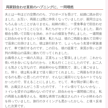
両家顔合わせ直前のハプニングに、一同唖然
夫とは一年ほどの交際ののち、プロポーズを受けて、結婚に踏み切り
ました。お互い、両親とは既に仲良くなっていましたが、親同士はも
ちろん会ったことがありません。結納の前に、一度食事会で顔合わせ
をしようということになり、私たちがセッティングをしました。親の
都合を聞いて日取りを決め、ホテルの個室を予約しました。一週間後
に顔合わせをするという週末、私たちは、彼のご両親を連れて日帰り
で温泉に出掛けました。彼は旅行好きで、しょっちゅう友達や家族連
れて、車で旅行するのです。この日も、彼の提案で、泉質が良いと評
判の和歌山の温泉に連れて行ってくれました。
お義母さんと一緒の入浴は、正直ちょっと緊張しましたが、これから
長い付き合いになるのだから、と私も行くことにしたのです。お二人
とも気さくな方なので、終始和やかな雰囲気で、楽しく過ごせまし
た。帰り、彼は私を家まで送り届けてくれました。ご両親を付き合わ
せるのも悪いと思ったのですが、そんなに遠回りになるルートでもな
かったので、甘えることにしました。そして、車が我が家に着いた
時、お義父さんがこう言ったのです。「トイレ借りてもいいかな」。
トイレを貸すのは構わないのですが…顔合わせを一週間後に控え、私
の両親もお義母さんも、複雑な表情でお義父さんのトイレが終わるの
を待っていました。旅行のタイミングも悪かったかしら、と後々反省
した次第です。