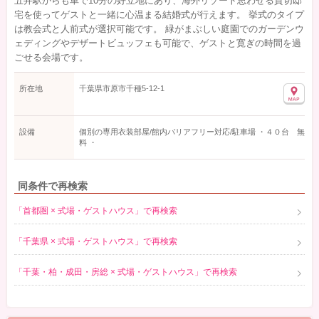
五井駅からも車で10分の好立地にあり、海外リゾート思わせる貸切邸
宅を使ってゲストと一緒に心温まる結婚式が行えます。 挙式のタイプ
は教会式と人前式が選択可能です。 緑がまぶしい庭園でのガーデンウ
ェディングやデザートビュッフェも可能で、ゲストと寛ぎの時間を過
ごせる会場です。
所在地
千葉県市原市千種5-12-1
設備
個別の専用衣装部屋/館内バリアフリー対応/駐車場 ・４０台 無
料 ・
同条件で再検索
「首都圏 × 式場・ゲストハウス」で再検索
「千葉県 × 式場・ゲストハウス」で再検索
「千葉・柏・成田・房総 × 式場・ゲストハウス」で再検索