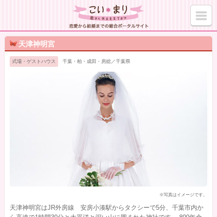
天津神明宮
式場・ゲストハウス
千葉・柏・成田・房総／千葉県
※写真はイメージです。
天津神明宮はJR外房線 安房小湊駅からタクシーで5分、千葉市内か