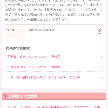
ら高速で1時間30分と太平洋と深い山に囲まれた神社です。 800年余
りの長い歴史を持つ天津神明宮では、日本古来の伝統を守る神前式で
の挙式が行えます。 神社の社務所内では「白無垢」、「紋付き袴」を
着て「三々九度の固めの杯」を酌み交わし、夫婦としての決意を固
め、人生の門出を厳粛に祝うことができます。
所在地
千葉県鴨川市天津2950
同条件で再検索
「首都圏 × 式場・ゲストハウス」で再検索
「千葉県 × 式場・ゲストハウス」で再検索
「千葉・柏・成田・房総 × 式場・ゲストハウス」で再検索
近隣エリアの式場
セントジュノン教会 St.JunonChurch(株式会社テレサでのプロデュース終