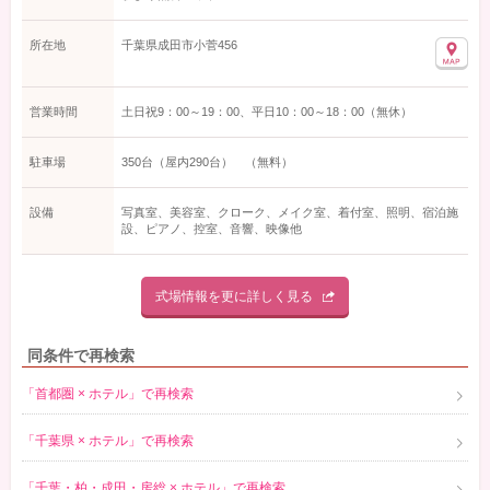
所在地
千葉県成田市小菅456
営業時間
土日祝9：00～19：00、平日10：00～18：00（無休）
駐車場
350台（屋内290台） （無料）
設備
写真室、美容室、クローク、メイク室、着付室、照明、宿泊施
設、ピアノ、控室、音響、映像他
式場情報を更に詳しく見る
同条件で再検索
「首都圏 × ホテル」で再検索
「千葉県 × ホテル」で再検索
「千葉・柏・成田・房総 × ホテル」で再検索