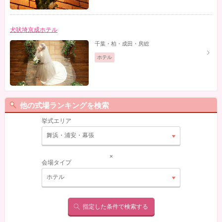
犬吠埼京成ホテル
千葉・柏・成田・房総
ホテル
他の式場ランキングを検索
挙式エリア
舞浜・浦安・幕張
×
会場タイプ
ホテル
指定した条件で検索する