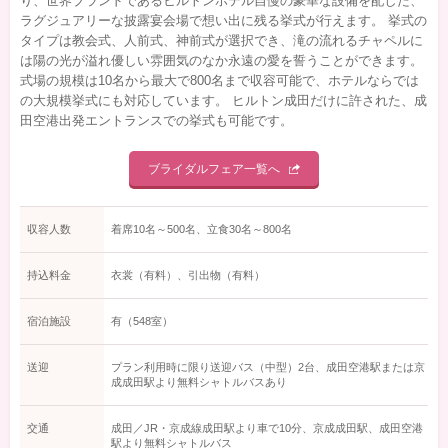
り、世界ブランドであるヒルトンホテル自慢の豪華な設備を配した、
ラグジュアリーな披露宴会場で想い出に残る挙式が行えます。 挙式の
タイプは教会式、人前式、神前式が選択でき、滝の流れるチャペルに
は陽の光が溢れ優しい雰囲気のなか永遠の愛を誓うことができます。
式場の規模は10名から最大で800名まで収容可能で、ホテルならでは
の大規模挙式にも対応しています。 ヒルトン成田だけに許された、成
田空港出発エントランスでの挙式も可能です。
ブライダルフェア一覧へ
収容人数
着席10名～500名、立食30名～800名
持込料金
衣裳（有料）、引出物（有料）
宿泊施設
有（548室）
送迎
プラン利用時に限り送迎バス（中型）2台、成田空港駅または京
成成田駅より無料シャトルバスあり
交通
成田／JR・京成線成田駅より車で10分、京成成田駅、成田空港
駅より無料シャトルバス