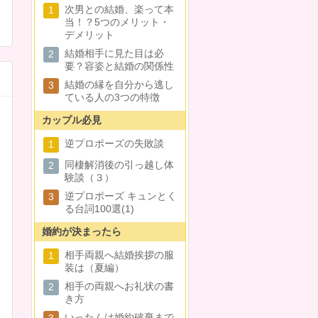
次男との結婚、楽って本
1
当！？5つのメリット・
デメリット
結婚相手に見た目は必
2
要？容姿と結婚の関係性
結婚の縁を自分から逃し
3
ている人の3つの特徴
カップル必見
逆プロポーズの失敗談
1
同棲解消後の引っ越し体
2
験談（３）
逆プロポーズ キュンとく
3
る台詞100選(1)
婚約が決まったら
相手両親へ結婚挨拶の服
1
装は（夏編）
相手の両親へお礼状の書
2
き方
いったんは婚約破棄まで