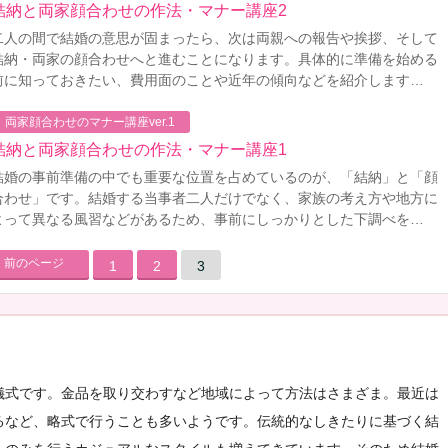
結納と両家顔合わせの作法・マナー講座2
二人の間で結婚の意思が固まったら、次は両親への報告や挨拶、そして
結納・両家の顔合わせへと進むことになります。具体的に準備を始める
前に知っておきたい、費用面のことや近年の傾向などを紹介します…
両家顔合わせのマナー講座ver.1
結納と両家顔合わせの作法・マナー講座1
結婚の事前準備の中でも重要な位置を占めているのが、「結納」と「顔
合わせ」です。結婚する当事者二人だけでなく、家族の考え方や地方に
よって異なる風習などがあるため、事前にしっかりとした下調べを…
前のページ
1
2
3
儀式です。金品を取り交わすなど地域によって方法はさまざま。最近は
るなど、略式で行うことも多いようです。伝統的なしきたりに基づく結