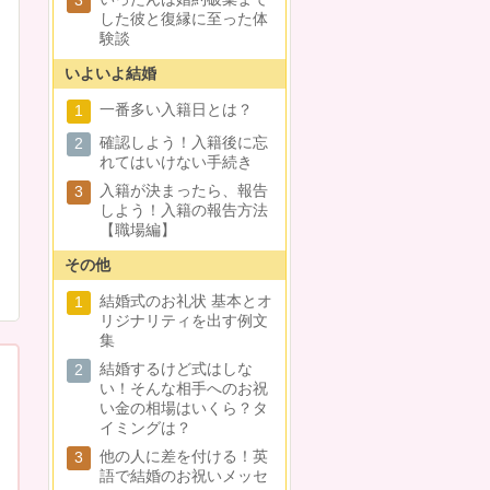
3
した彼と復縁に至った体
験談
いよいよ結婚
一番多い入籍日とは？
1
確認しよう！入籍後に忘
2
れてはいけない手続き
入籍が決まったら、報告
3
しよう！入籍の報告方法
【職場編】
その他
結婚式のお礼状 基本とオ
1
リジナリティを出す例文
集
結婚するけど式はしな
2
い！そんな相手へのお祝
い金の相場はいくら？タ
イミングは？
他の人に差を付ける！英
3
語で結婚のお祝いメッセ