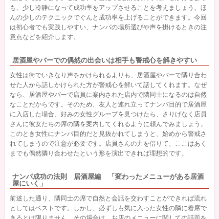
も、少し冷静になって成功率をアップさせることを考えましょう。ほ
んの少しのテクニックでぐんと成功率を上げることができます。今回
は初心者でも実践しやすい、ナンパの場所選びや声を掛けるときの注
意点などを紹介します。
居酒屋やバーでの偶然の出会いは相手も警戒心を解きやすい
女性は街でいきなり声をかけられるよりも、居酒屋やバーで隣り合わ
せた人から話しかけられた方が警戒心を解いて話してくれます。なぜ
なら、居酒屋やバーで店員に案内された店内で隣同士になるのは自然
なことだからです。そのため、友人と連れ立ってナンパ目的で居酒屋
に入店した場合、好みの女性グループを見つけたら、さりげなく店員
さんに彼女たちの席の隣を案内してくれるように頼んでみましょう。
このとき女性にナンパ目的だと見抜かれてしまうと、始めから警戒さ
れてしまうので注意が必要です。店員さんの力を借りて、ここはあく
までも偶然隣り合わせたという形を演出できれば理想的です。
ナンパ成功の法則 居酒屋編 「変わったメニューがある居酒
屋にいく」
前述した通り、隣同士の席で自然と会話を交わすことができれば流れ
としてはベストです。しかし、必ずしも気に入った女性の隣に着席で
きるとは限りません。その場合は、お店のメニューに関しての話題を