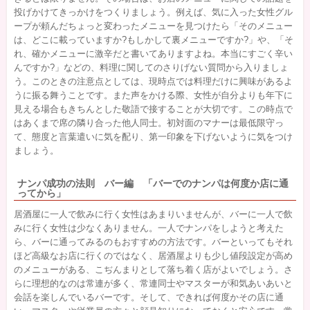
投げかけてきっかけをつくりましょう。例えば、気に入った女性グル
ープが頼んだちょっと変わったメニューを見つけたら「そのメニュー
は、どこに載っていますか?もしかして裏メニューですか?」や、「そ
れ、確かメニューに激辛だと書いてありますよね。本当にすごく辛い
んですか?」などの、料理に関してのさりげない質問から入りましょ
う。このときの注意点としては、現時点では料理だけに興味があるよ
うに振る舞うことです。また声をかける際、女性が自分よりも年下に
見える場合もきちんとした敬語で接することが大切です。この時点で
はあくまで席の隣り合った他人同士。初対面のマナーは最低限守っ
て、態度と言葉遣いに気を配り、第一印象を下げないように気をつけ
ましょう。
ナンパ成功の法則 バー編 「バーでのナンパは何度か店に通
ってから」
居酒屋に一人で飲みに行く女性はあまりいませんが、バーに一人で飲
みに行く女性は少なくありません。一人でナンパをしようと考えた
ら、バーに通ってみるのもおすすめの方法です。バーといってもそれ
ほど高級なお店に行くのではなく、居酒屋よりも少し値段設定が高め
のメニューがある、こぢんまりとして落ち着く店がよいでしょう。さ
らに理想的なのは常連が多く、常連同士やマスターが和気あいあいと
会話を楽しんでいるバーです。そして、できれば何度かその店に通