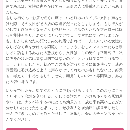
い、マスターや従業員の方々と顔見知りになっておくと安心です。常
連であれば、女性に声をかけても、店側の人に警戒されることもあり
ません。
もしも初めてのお店で近くに座っている好みのタイプの女性に声をか
けた際、その女性がその店の常連客だったとしましょう。もし彼女が
少しでも迷惑そうなそぶりを見せたら、お店の人たちがフォローに回
る可能性もあり、あなたにとってアウェーな空気になってしまうか
も。しかしあなたの顔なじみのお店であれば、一人で来ている女性に
さりげなく声をかけても問題ないでしょう。むしろマスターたちと親
しげに話をするあなたの態度から、女性は「この男性は常連客で、私
に声をかけたのは変な目的ではないのだ」という目で見てくれるでし
ょう。もしかしたら、初めてこの店を訪れた自分に気を使って、店の
雰囲気に溶け込めるように声をかけてくれたのかもしれないと、好意
的に考えてくれるかもしれません。顔見知りのバーの雰囲気は、あな
たの強い味方です。
いかがでしたか。街でやみくもに声をかけるよりも、このようにじっ
くり座って会話を交わせる、そして会話のきっかけも多くある居酒屋
やバーは、ナンパをするのにとても効果的で、成功率も高いことがお
分かりいただけたかと思います。ぜひ友人と居酒屋に繰り出したり、
一人で行きつけの店を作ったりして、素敵な出会いのチャンスをつか
んでください。