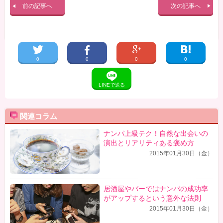
前の記事へ
次の記事へ
0
0
0
0
LINEで送る
関連コラム
ナンパ上級テク！自然な出会いの
演出とリアリティある褒め方
2015年01月30日（金）
居酒屋やバーではナンパの成功率
がアップするという意外な法則
2015年01月30日（金）