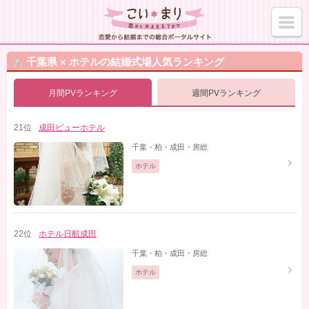
千葉県
×
ホテル
の結婚式場人気ランキング
月間PVランキング
週間PVランキング
21位
成田ビューホテル
千葉・柏・成田・房総
ホテル
22位
ホテル日航成田
千葉・柏・成田・房総
ホテル