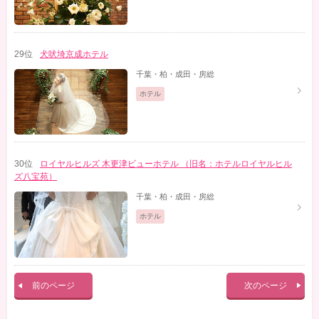
29位
犬吠埼京成ホテル
千葉・柏・成田・房総
ホテル
30位
ロイヤルヒルズ 木更津ビューホテル （旧名：ホテルロイヤルヒル
ズ八宝苑）
千葉・柏・成田・房総
ホテル
前のページ
次のページ