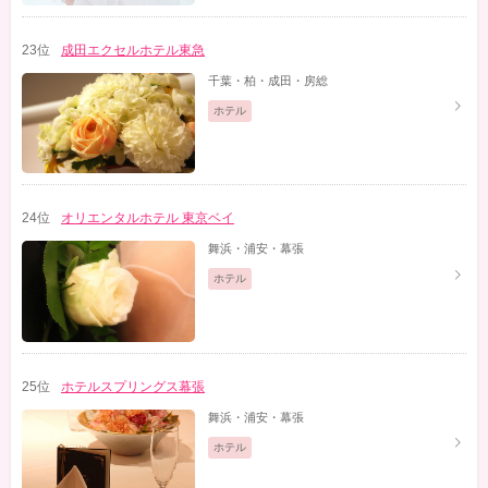
23位
成田エクセルホテル東急
千葉・柏・成田・房総
ホテル
24位
オリエンタルホテル 東京ベイ
舞浜・浦安・幕張
ホテル
25位
ホテルスプリングス幕張
舞浜・浦安・幕張
ホテル